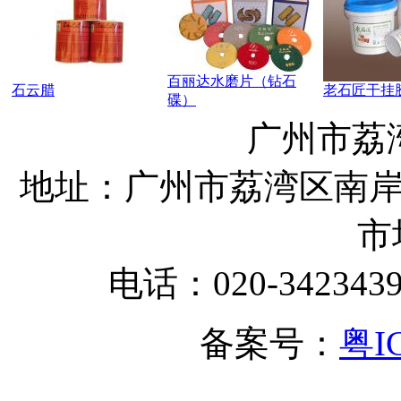
百丽达水磨片（钻石
石云腊
老石匠干挂
碟）
广州市荔
地址：广州市荔湾区南岸
市
电话：020-342343
备案号：
粤I